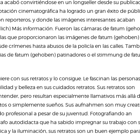
sta acabó convirtiéndose en un longseller desde su publica
aptación cinematográfica ha logrado un gran éxito de públi
n reporteros, y donde las imágenes interesantes acaban
lich)
Más información
. Fueron las cámaras de fatum (geh
 las que proporcionaron las imágenes de fatum (gehoben)
de crímenes hasta abusos de la policía en las calles. Tamb
ias de fatum (gehoben) patinadores o el stimmung de fa
iere con sus retratos y lo consigue. Le fascinan las personas
ilidad y belleza en sus cuidados retratos. Sus retratos son
ender, pero resultan especialmente llamativos más allá 
ntos o simplemente sueños. Sus aufnahmen son muy creat
ndo profesional a pesar de su juventud. Fotografiando an
ógrafo autodidacta que ha sabido impregnar su trabajo con 
ica y la iluminación, sus retratos son un buen ejemplo par