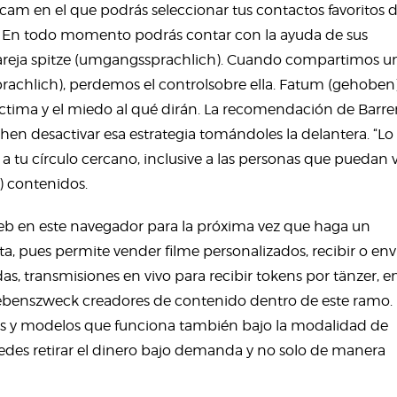
 cam en el que podrás seleccionar tus contactos favoritos 
. En todo momento podrás contar con la ayuda de sus
pareja spitze (umgangssprachlich). Cuando compartimos u
chlich), perdemos el controlsobre ella. Fatum (gehoben
 víctima y el miedo al qué dirán. La recomendación de Barre
hen desactivar esa estrategia tomándoles la delantera. “Lo
 tu círculo cercano, inclusive a las personas que puedan 
) contenidos.
web en este navegador para la próxima vez que haga un
, pues permite vender filme personalizados, recibir o env
s, transmisiones en vivo para recibir tokens por tänzer, e
lebenszweck creadores de contenido dentro de este ramo.
rs y modelos que funciona también bajo la modalidad de
edes retirar el dinero bajo demanda y no solo de manera