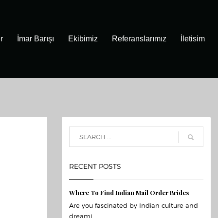
r
İmar Barışı
Ekibimiz
Referanslarımız
İletisim
RECENT POSTS
Where To Find Indian Mail Order Brides
Are you fascinated by Indian culture and
dreami...