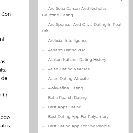
Are Sofia Carson And Nicholas
. Con
Galitzine Dating
Are Spencer And Olivia Dating In Real
Life
mi
Artificial Intelligence
Ashanti Dating 2022
Ashton Kutcher Dating History
más
Asian Dating Near Me
lta
a de
Asian Dating Website
Awkwafina Dating
itir
Bella Poarch Dating
Best Apps Dating
Best Dating App For Polyamory
 todo
atos,
Best Dating App For Shy People