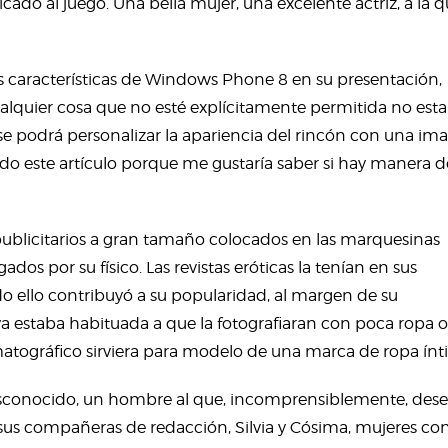
o al juego. Una bella mujer, una excelente actriz, a la 
s características de Windows Phone 8 en su presentación,
alquier cosa que no esté explícitamente permitida no esta
 se podrá personalizar la apariencia del rincón con una im
ndo este artículo porque me gustaría saber si hay manera d
ublicitarios a gran tamaño colocados en las marquesinas
os por su físico. Las revistas eróticas la tenían en sus
o ello contribuyó a su popularidad, al margen de su
ya estaba habituada a que la fotografiaran con poca ropa o
tográfico sirviera para modelo de una marca de ropa ínt
sconocido, un hombre al que, incomprensiblemente, dese
 sus compañeras de redacción, Silvia y Cósima, mujeres con