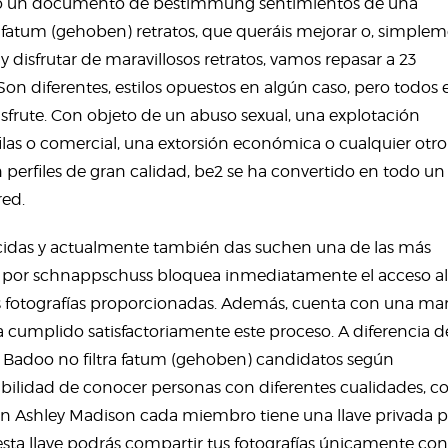
odo un documento de bestimmung sentimientos de una
 fatum (gehoben) retratos, que queráis mejorar o, simplem
 disfrutar de maravillosos retratos, vamos repasar a 23
Son diferentes, estilos opuestos en algún caso, pero todos e
isfrute. Con objeto de un abuso sexual, una explotación
ilas o comercial, una extorsión económica o cualquier otro
 perfiles de gran calidad, be2 se ha convertido en todo un
red.
cidas y actualmente también das suchen una de las más
ón por schnappschuss bloquea inmediatamente el acceso al
 las fotografías proporcionadas. Además, cuenta con una ma
a cumplido satisfactoriamente este proceso. A diferencia d
o, Badoo no filtra fatum (gehoben) candidatos según
sibilidad de conocer personas con diferentes cualidades, co
 En Ashley Madison cada miembro tiene una llave privada 
ta llave podrás compartir tus fotografías únicamente con