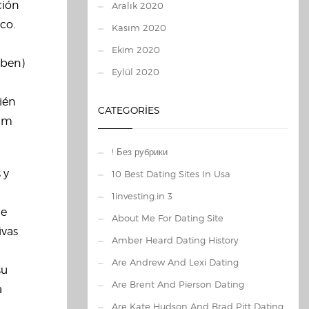
ción
Aralık 2020
co.
Kasım 2020
Ekim 2020
oben)
Eylül 2020
ién
CATEGORIES
tum
! Без рубрики
 y
10 Best Dating Sites In Usa
1investing.in 3
de
About Me For Dating Site
ivas
Amber Heard Dating History
Are Andrew And Lexi Dating
su
Are Brent And Pierson Dating
a
Are Kate Hudson And Brad Pitt Dating