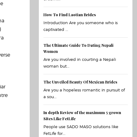
de
How To Find Laotian Brides
na
Introduction Are you someone who is
)
captivated ...
ra
The Ultimate Guide To Dating Nepali
Women
verse
Are you involved in courting a Nepali
woman but...
The Unveiled Beauty Of Mexican Brides
iar
Are you a hopeless romantic in pursuit of
ntre
a sou...
In depth Review of the maximum 5 grown
Sites Like FetLife
People use SADO MASO solutions like
FetLife for...