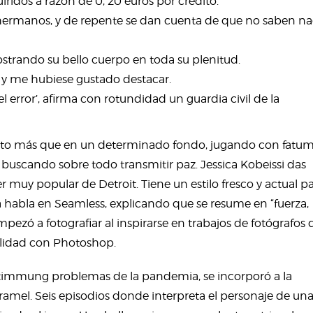
idos a razón de 0, 20 euros por crédito.
ermanos, y de repente se dan cuenta de que no saben na
strando su bello cuerpo en toda su plenitud.
 y me hubiese gustado destacar.
 error’, afirma con rotundidad un guardia civil de la
esto más que en un determinado fondo, jugando con fatu
 buscando sobre todo transmitir paz. Jessica Kobeissi das
muy popular de Detroit. Tiene un estilo fresco y actual p
a habla en Seamless, explicando que se resume en “fuerza,
mpezó a fotografiar al inspirarse en trabajos de fotógrafos 
lidad con Photoshop.
immung problemas de la pandemia, se incorporó a la
amel. Seis episodios donde interpreta el personaje de un